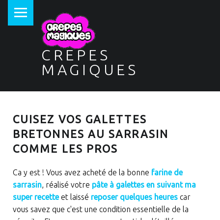
PRIMARY MENU
CREPES
MAGIQUES
CUISEZ VOS GALETTES
BRETONNES AU SARRASIN
COMME LES PROS
Ca y est ! Vous avez acheté de la bonne
farine de
sarrasin
, réalisé votre
pâte à galettes en suivant ma
super recette
et laissé
reposer quelques heures
car
vous savez que c'est une condition essentielle de la