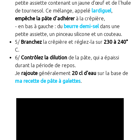
petite assiette contenant un jaune d'œuf et de l'huile
de tournesol. Ce mélange, appelé
lardiguel
,
empêche la pâte d'adhérer
à la crêpière,
- en bas à gauche : du
beurre demi-sel
dans une
petite assiette, un pinceau silicone et un couteau.
5/
Branchez
la crêpière et réglez-la sur
230 à 240°
C.
6/
Contrôlez la dilution
de la pâte, qui a épaissi
durant la période de repos.
Je
rajoute
généralement
20 cl d'eau
sur la base de
ma recette de pâte à galettes
.