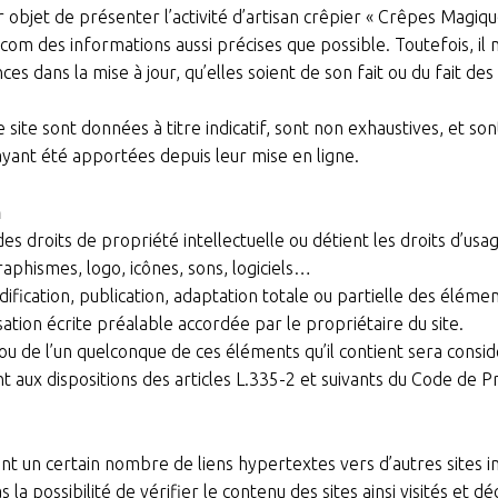
jet de présenter l’activité d’artisan crêpier « Crêpes Magiques
com des informations aussi précises que possible. Toutefois, il
es dans la mise à jour, qu’elles soient de son fait ou du fait des 
site sont données à titre indicatif, sont non exhaustives, et son
yant été apportées depuis leur mise en ligne.
n
des droits de propriété intellectuelle ou détient les droits d’usa
raphismes, logo, icônes, sons, logiciels…
ication, publication, adaptation totale ou partielle des élément
isation écrite préalable accordée par le propriétaire du site.
 ou de l’un quelconque de ces éléments qu’il contient sera cons
ux dispositions des articles L.335-2 et suivants du Code de Pro
 un certain nombre de liens hypertextes vers d’autres sites i
 la possibilité de vérifier le contenu des sites ainsi visités et d