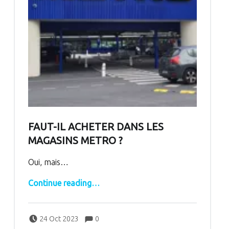
FAUT-IL ACHETER DANS LES
MAGASINS METRO ?
Oui, mais…
“Faut-il acheter dans les magasins METRO ?”
Continue reading
…
Comments:
Posted on:
Written by:
Comments:
bertrand
24 Oct 2023
0