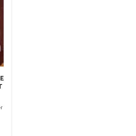
SE
T
er