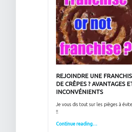
REJOINDRE UNE FRANCHI
DE CRÊPES ? AVANTAGES E
INCONVÉNIENTS
Je vous dis tout sur les pièges à évit
!!
“Rejoindre une franchise de crêpes ? Avantages et inconvénients”
Continue reading
…