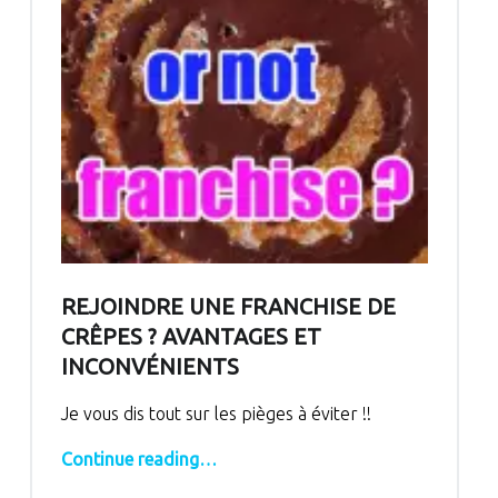
REJOINDRE UNE FRANCHISE DE
CRÊPES ? AVANTAGES ET
INCONVÉNIENTS
Je vous dis tout sur les pièges à éviter !!
“Rejoindre une franchise de crêpes ? Avantages et inconvénients”
Continue reading
…