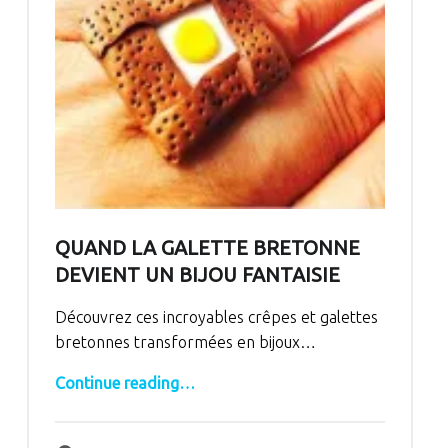
QUAND LA GALETTE BRETONNE
DEVIENT UN BIJOU FANTAISIE
Découvrez ces incroyables crêpes et galettes
bretonnes transformées en bijoux…
“Quand la galette bretonne devient un bijou fantaisie”
Continue reading
…
Comments:
Posted on:
Written by:
Comments:
bertrand