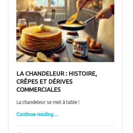
LA CHANDELEUR : HISTOIRE,
CRÊPES ET DÉRIVES
COMMERCIALES
La chandeleur se met à table !
“La chandeleur : histoire, crêpes et dérives commerciales”
Continue reading
…
Comments:
Posted on:
Written by:
Comments: