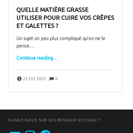
QUELLE MATIÈRE GRASSE
UTILISER POUR CUIRE VOS CRÊPES
ET GALETTES ?
Un sujet un peu plus compliqué qu’on ne le
pense…
“Quelle matière grasse utiliser pour cuire vos crêpes et galettes ?”
Continue reading
…
Comments:
Posted on:
Written by:
Comments:
bertrand
23 Oct 2023
6
FOOTER SIDEBAR
SUIVEZ-NOUS SUR LES RÉSEAUX SOCIAUX !!
YouTube
Instagram
Facebook