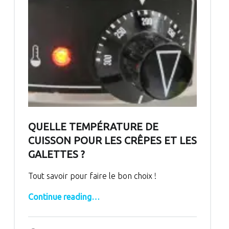
QUELLE TEMPÉRATURE DE
CUISSON POUR LES CRÊPES ET LES
GALETTES ?
Tout savoir pour faire le bon choix !
“Quelle température de cuisson pour les crêpes et les galettes ?”
Continue reading
…
Comments:
Posted on:
Written by:
Comments: