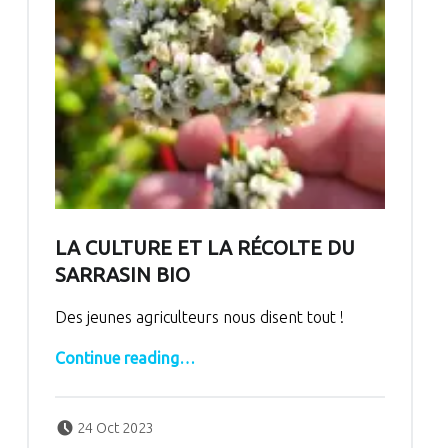
LA CULTURE ET LA RÉCOLTE DU
SARRASIN BIO
Des jeunes agriculteurs nous disent tout !
“La culture et la récolte du sarrasin bio”
Continue reading
…
Posted on:
Written by:
bertrand
24 Oct 2023