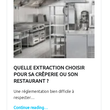
QUELLE EXTRACTION CHOISIR
POUR SA CRÊPERIE OU SON
RESTAURANT ?
Une réglementation bien difficile à
respecter…
“Quelle extraction choisir pour sa crêperie ou son restaurant ?”
Continue reading
…