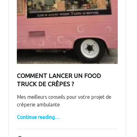
COMMENT LANCER UN FOOD
TRUCK DE CRÊPES ?
Mes meilleurs conseils pour votre projet de
crêperie ambulante
“Comment lancer un food truck de crêpes ?”
Continue reading
…
Comments:
Posted on:
Written by:
Comments:
bertrand