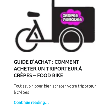
GUIDE D’ACHAT : COMMENT
ACHETER UN TRIPORTEUR À
CRÊPES – FOOD BIKE
Tout savoir pour bien acheter votre triporteur
à crêpes
“Guide d’achat : comment acheter un triporteur à crêpes – food bike”
Continue reading
…