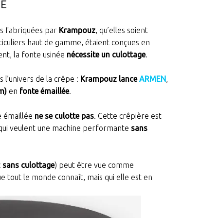
LE
es fabriquées par
Krampouz
, qu’elles soient
ticuliers haut de gamme, étaient conçues en
ent, la fonte usinée
nécessite un culottage
.
 l’univers de la crêpe :
Krampouz lance
ARMEN
,
m)
en
fonte émaillée
.
te émaillée
ne se culotte pas
. Cette crêpière est
s qui veulent une machine performante
sans
c
sans culottage
) peut être vue comme
ue tout le monde connaît, mais qui elle est en