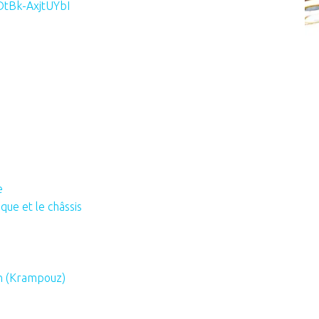
DtBk-AxjtUYbI
e
aque et le châssis
en (Krampouz)