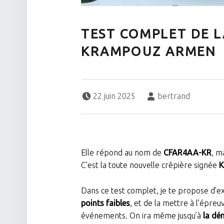
TEST COMPLET DE L
KRAMPOUZ ARMEN
Posted on:
Written by:
22 juin 2025
bertrand
Elle répond au nom de
CFAR4AA-KR
, m
C’est la toute nouvelle crêpière signée
K
Dans ce test complet, je te propose d’e
points faibles
, et de la mettre à l’épre
événements. On ira même jusqu’à
la dé