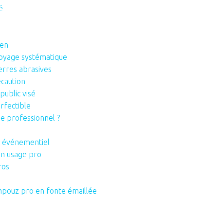
é
men
toyage systématique
erres abrasives
écaution
public visé
erfectible
e professionnel ?
en événementiel
un usage pro
ros
mpouz pro en fonte émaillée