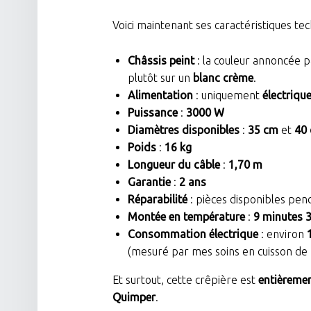
Voici maintenant ses caractéristiques tec
Châssis peint
: la couleur annoncée p
plutôt sur un
blanc crème
.
Alimentation
: uniquement
électriqu
Puissance
:
3000 W
Diamètres disponibles
:
35 cm
et
40
Poids
:
16 kg
Longueur du câble
:
1,70 m
Garantie
:
2 ans
Réparabilité
: pièces disponibles pe
Montée en température
:
9 minutes 
Consommation électrique
: environ
(mesuré par mes soins en cuisson de
Et surtout, cette crêpière est
entièremen
Quimper
.