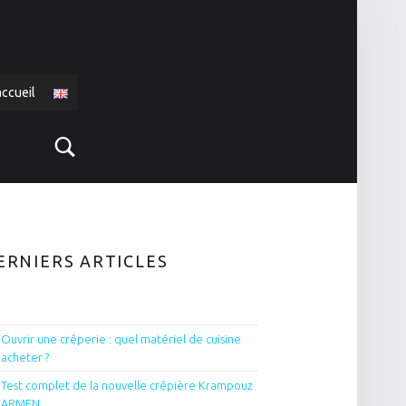
accueil
Search
IDEBAR
ERNIERS ARTICLES
Ouvrir une crêperie : quel matériel de cuisine
acheter ?
Test complet de la nouvelle crêpière Krampouz
ARMEN