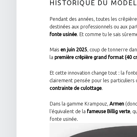
HISTORIQUE DU MODÈ
Pendant des années, toutes les crêpièr
destinées aux professionnels ou aux par
fonte usinée
. Et comme tu le sais sûrem
Mais
en juin 2025
, coup de tonnerre dans
la
première crêpière grand format (40 c
Et cette innovation change tout : la fon
clairement pensée pour les particulier
contrainte de culottage
.
Dans la gamme Krampouz,
Armen
(don
l'équivalent de la
fameuse Billig verte
, q
fonte usinée.